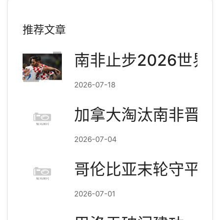
推荐文章
南非止步2026世界
2026-07-18
加拿大淘汰南非晋级
2026-07-04
哥伦比亚末轮守平：
2026-07-01