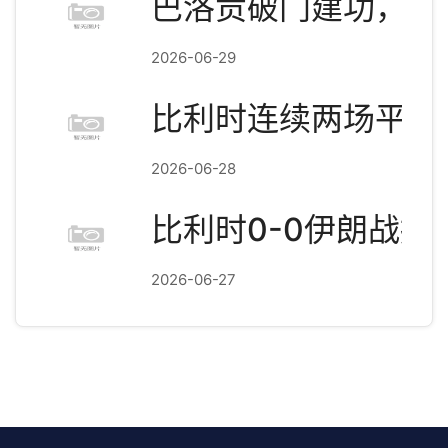
巴洛贡破门建功，美
2026-06-29
比利时连续两场平局
2026-06-28
比利时0-0伊朗战
2026-06-27