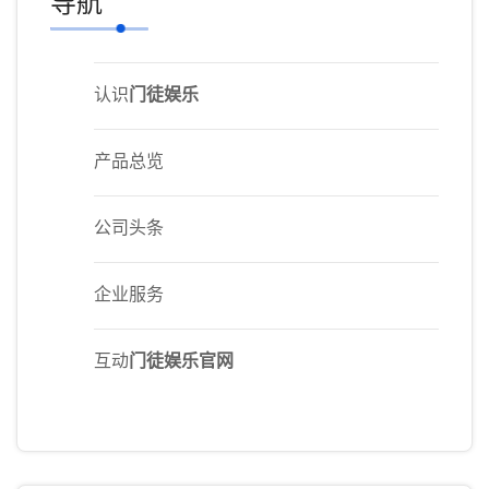
导航
认识
门徒娱乐
产品总览
公司头条
企业服务
互动
门徒娱乐官网