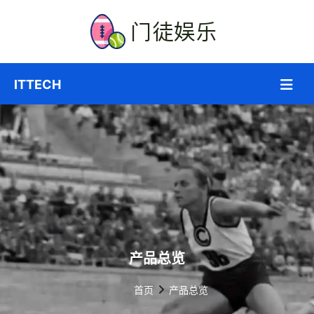
产品总览
首页
产品总览