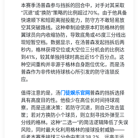
本赛季汤普森参与挡拆的回合中，对手对其采取
“沉退”或“换防”策略的比例超过70%。由于他具备
快速顺下和短距离抛投能力，防守方不敢轻易放
空其突破路线。这种牵制迫使原本盯防格林的侧
翼球员向内收缩协防，导致底角或45度三分线出
现短暂空档。数据显示，在汤普森发起挡拆后两
秒内，格林获得空位或大空位三分机会的比例达
到41%，较其单独持球时高出近15个百分点。这
种空间重构并非源于格林自身跑位优化，而是汤
普森作为非传统持球核心所引发的防守连锁反
应。
值得注意的是，汤
门徒娱乐官网
普森的挡拆选择
具有高度目的性。他极少在高位长时间持球观
察，而是迅速决策：若防守沉退，则自己攻击篮
筐；若对方换防小个球员，则立刻寻找外弹至三
分线的格林。这种“二选一”的简洁逻辑降低了失误
风险，同时最大化利用格林的接球投射威胁——
后者本赛季接球三分命中率达38.2%，远高于运