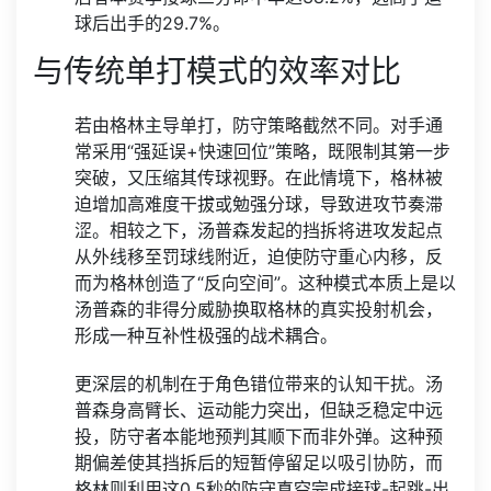
球后出手的29.7%。
与传统单打模式的效率对比
若由格林主导单打，防守策略截然不同。对手通
常采用“强延误+快速回位”策略，既限制其第一步
突破，又压缩其传球视野。在此情境下，格林被
迫增加高难度干拔或勉强分球，导致进攻节奏滞
涩。相较之下，汤普森发起的挡拆将进攻发起点
从外线移至罚球线附近，迫使防守重心内移，反
而为格林创造了“反向空间”。这种模式本质上是以
汤普森的非得分威胁换取格林的真实投射机会，
形成一种互补性极强的战术耦合。
更深层的机制在于角色错位带来的认知干扰。汤
普森身高臂长、运动能力突出，但缺乏稳定中远
投，防守者本能地预判其顺下而非外弹。这种预
期偏差使其挡拆后的短暂停留足以吸引协防，而
格林则利用这0.5秒的防守真空完成接球-起跳-出