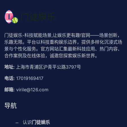
门徒娱乐-科技赋能场景,让娱乐更有趣!官网——场景创新，
乐趣无限。平台以科技重构娱乐边界，提供多样化沉浸式场
景与个性化服务。官方网站汇集最新科技应用、热门内容、
合作案例及在线体验，诚邀您探索娱乐新世界。
地址:
上海市青浦区沪青平公路3797号
电话:
17019169417
邮箱:
virile@126.com
导航
认识
门徒娱乐