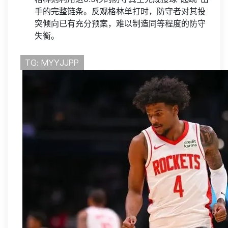
手的完整链条。反观格林单打时，防守者对其投
突倾向已有充分预案，难以制造同等程度的防守
失衡。