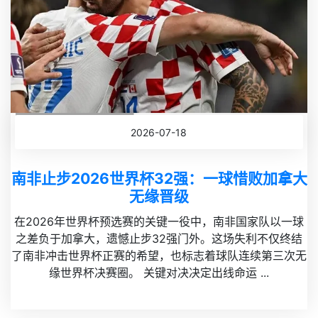
2026-07-18
南非止步2026世界杯32强：一球惜败加拿大
无缘晋级
在2026年世界杯预选赛的关键一役中，南非国家队以一球
之差负于加拿大，遗憾止步32强门外。这场失利不仅终结
了南非冲击世界杯正赛的希望，也标志着球队连续第三次无
缘世界杯决赛圈。 关键对决决定出线命运 ...