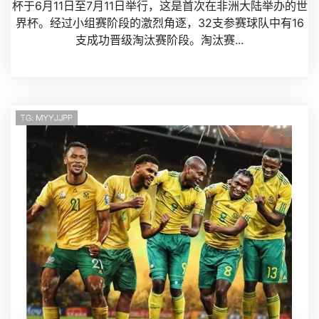
杯于6月11日至7月11日举行，这是首次在非洲大陆举办的世
界杯。经过小组赛阶段的激烈角逐，32支参赛球队中有16
支成功晋级淘汰赛阶段。淘汰赛...