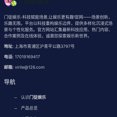
门徒娱乐-科技赋能场景,让娱乐更有趣!官网——场景创新，
乐趣无限。平台以科技重构娱乐边界，提供多样化沉浸式场
景与个性化服务。官方网站汇集最新科技应用、热门内容、
合作案例及在线体验，诚邀您探索娱乐新世界。
地址:
上海市青浦区沪青平公路3797号
电话:
17019169417
邮箱:
virile@126.com
导航
认识
门徒娱乐
产品总览