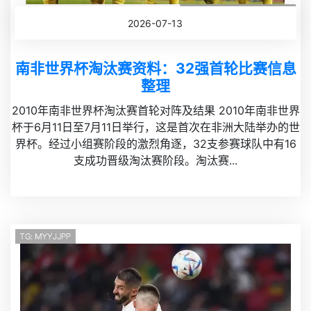
2026-07-13
南非世界杯淘汰赛资料：32强首轮比赛信息
整理
2010年南非世界杯淘汰赛首轮对阵及结果 2010年南非世界
杯于6月11日至7月11日举行，这是首次在非洲大陆举办的世
界杯。经过小组赛阶段的激烈角逐，32支参赛球队中有16
支成功晋级淘汰赛阶段。淘汰赛...