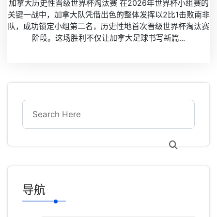
加拿大历史性晋级世界杯淘汰赛 在2026年世界杯小组赛的
关键一战中，加拿大队凭借出色的整体发挥以2比1击败南非
队，成功锁定小组第二名，历史性地首次晋级世界杯淘汰赛
阶段。这场胜利不仅让加拿大足球书写新篇...
导航