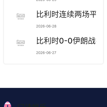
比利时连续两场平局
2026-06-28
比利时0-0伊朗战
2026-06-27