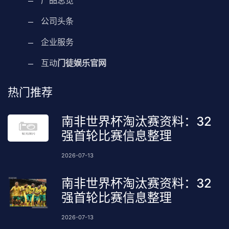
产品总览
公司头条
企业服务
互动
门徒娱乐官网
热门推荐
南非世界杯淘汰赛资料：32
强首轮比赛信息整理
2026-07-13
南非世界杯淘汰赛资料：32
强首轮比赛信息整理
2026-07-13