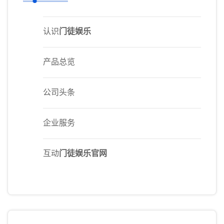
认识
门徒娱乐
产品总览
公司头条
企业服务
互动
门徒娱乐官网