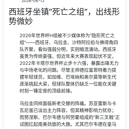
2026-06-12
西班牙坐镇“死亡之组”，出线形
势微妙
2026年世界杯H组被不少媒体称为“隐形死亡之
组”——西班牙、乌拉圭、沙特阿拉伯与佛得角四
队齐聚，看似强弱分明，实则暗流涌动。西班牙
虽贵为传统豪强，但近年来大赛表现起伏不定，
2022年卡塔尔世界杯止步十六强，暴露出锋无力
与中场老化的问题。尽管主帅德拉富恩特着力提
拔年轻球员，如加维、巴埃纳和奥尔莫等新生代
逐渐挑起大梁，但球队整体仍缺乏一位能在关键
时刻一锤定音的顶级前锋。
乌拉圭同样面临新老交替的阵痛。苏亚雷斯与卡
瓦尼虽已淡出主力阵容，但其精神影响力犹存；
而努涅斯、巴尔韦德与阿劳霍组成的“新三叉戟”正
试图扛起南美劲旅的大旗。尤其巴尔韦德在皇马