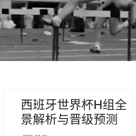
西班牙世界杯H组全
景解析与晋级预测