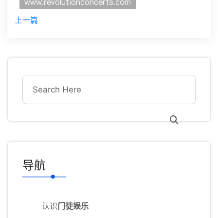
上一篇
导航
认识
门徒娱乐