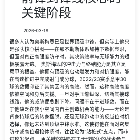
关键阶段
2026-03-18
很多人认为奥斯梅恩已是世界顶级中锋，但实际上他只
是强队核心拼图——在那不勒斯体系加持下数据亮眼，
但面对真正高强度防守时，其决策效率与无球能力的短
板暴露无遗。 奥斯梅恩的冲击力与终结能力是其立足
意甲的根基。他拥有顶级的启动爆发力和对抗强度，能
在高速推进中完成射门或分球，2022/23赛季意甲30
球的数据印证了其禁区内的高效。然而，这种高效高度
依赖空间和身后支援。一旦对手压缩纵深、切断其接球
线路，他的威胁便急剧下降。问题不在于进球数，而在
于他缺乏在狭小空间内自主创造机会的能力——无论是
背身持球后的转身摆脱，还是无球跑动中的反越位时机
选择，都远未达到顶级中锋水准。这使得他在面对密集
防守或高位逼抢体系时，往往沦为“站桩式”支点，而非
进攻发起点。 更关键的缺陷在于无球阶段的战术参与