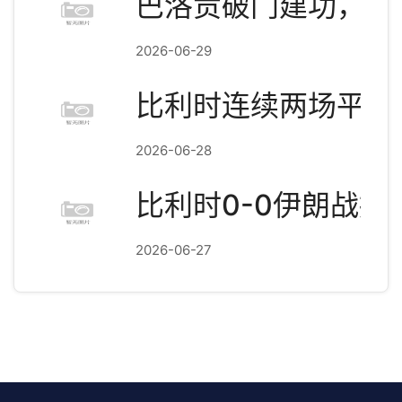
巴洛贡破门建功，美
2026-06-29
比利时连续两场平局
2026-06-28
比利时0-0伊朗战
2026-06-27