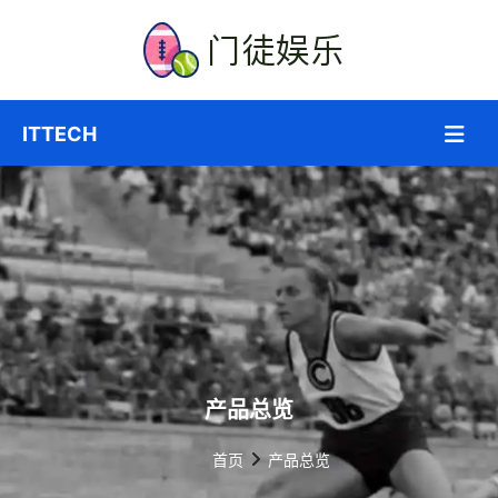
产品总览
首页
产品总览