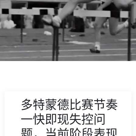
多特蒙德比赛节奏
一快即现失控问
题，当前阶段表现