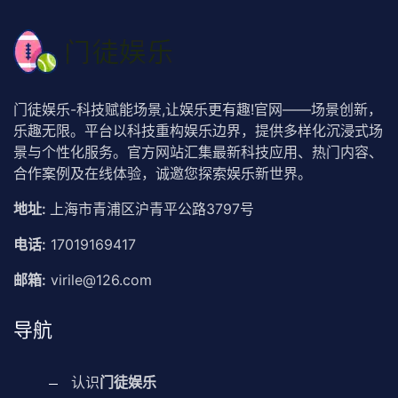
门徒娱乐-科技赋能场景,让娱乐更有趣!官网——场景创新，
乐趣无限。平台以科技重构娱乐边界，提供多样化沉浸式场
景与个性化服务。官方网站汇集最新科技应用、热门内容、
合作案例及在线体验，诚邀您探索娱乐新世界。
地址:
上海市青浦区沪青平公路3797号
电话:
17019169417
邮箱:
virile@126.com
导航
认识
门徒娱乐