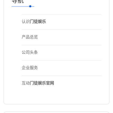
导航
认识
门徒娱乐
产品总览
公司头条
企业服务
互动
门徒娱乐官网