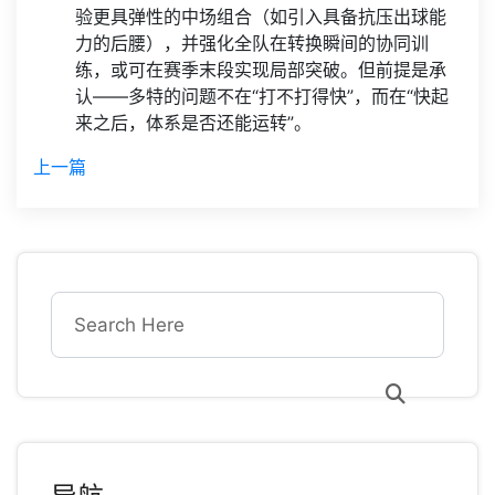
验更具弹性的中场组合（如引入具备抗压出球能
力的后腰），并强化全队在转换瞬间的协同训
练，或可在赛季末段实现局部突破。但前提是承
认——多特的问题不在“打不打得快”，而在“快起
来之后，体系是否还能运转”。
上一篇