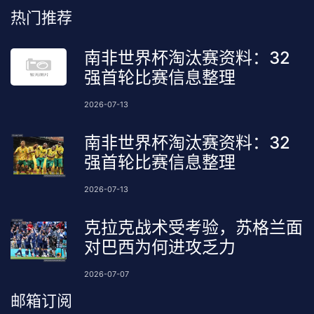
热门推荐
南非世界杯淘汰赛资料：32
强首轮比赛信息整理
2026-07-13
南非世界杯淘汰赛资料：32
强首轮比赛信息整理
2026-07-13
克拉克战术受考验，苏格兰面
对巴西为何进攻乏力
2026-07-07
邮箱订阅