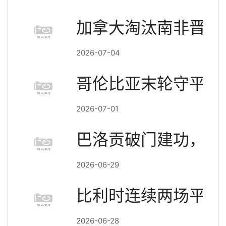
加拿大淘汰南非晋级
2026-07-04
哥伦比亚末轮守平：
2026-07-01
巴洛贡破门建功，美
2026-06-29
比利时连续两场平局
2026-06-28