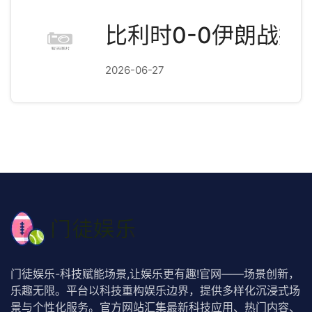
比利时0-0伊朗战
2026-06-27
门徒娱乐-科技赋能场景,让娱乐更有趣!官网——场景创新，
乐趣无限。平台以科技重构娱乐边界，提供多样化沉浸式场
景与个性化服务。官方网站汇集最新科技应用、热门内容、