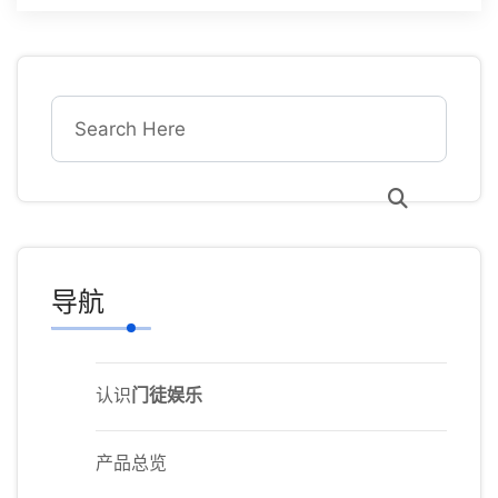
导航
认识
门徒娱乐
产品总览