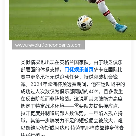
类似情况也出现在英格兰国家队。由于缺乏俱乐
部层面的体系支撑，
门徒娱乐首页
萨卡在国际比
赛中更多承担无球跑动任务，持球突破机会锐
减。2024年欧洲杯预选赛期间，他在运动战中的
成功过人次数仅为俱乐部同期的40%，且多发生
在反击阶段而非阵地战。这说明其突破能力高度
绑定于特定战术环境——需要队友提供接应点、
拉开宽度并制造局部人数优势。一旦陷入孤立持
球，其第一步爆发力不足的短板便会被放大，难
以像维尼修斯或阿达玛·特劳雷那样依靠纯身体素
质强行破局。