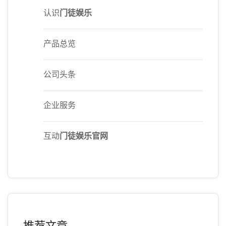
认识
门徒娱乐
产品总览
公司头条
企业服务
互动
门徒娱乐官网
推荐文章