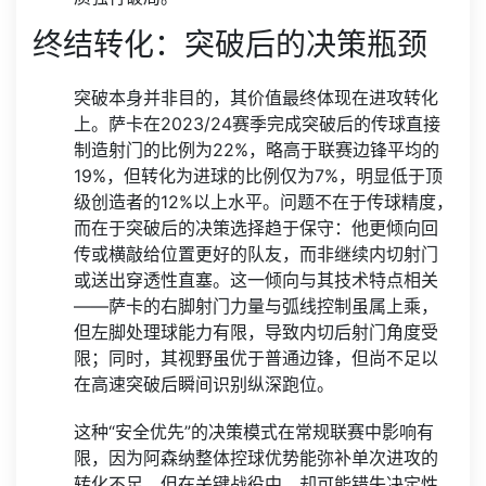
终结转化：突破后的决策瓶颈
突破本身并非目的，其价值最终体现在进攻转化
上。萨卡在2023/24赛季完成突破后的传球直接
制造射门的比例为22%，略高于联赛边锋平均的
19%，但转化为进球的比例仅为7%，明显低于顶
级创造者的12%以上水平。问题不在于传球精度，
而在于突破后的决策选择趋于保守：他更倾向回
传或横敲给位置更好的队友，而非继续内切射门
或送出穿透性直塞。这一倾向与其技术特点相关
——萨卡的右脚射门力量与弧线控制虽属上乘，
但左脚处理球能力有限，导致内切后射门角度受
限；同时，其视野虽优于普通边锋，但尚不足以
在高速突破后瞬间识别纵深跑位。
这种“安全优先”的决策模式在常规联赛中影响有
限，因为阿森纳整体控球优势能弥补单次进攻的
转化不足。但在关键战役中，却可能错失决定性