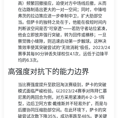
高）频繁回撤接应，迫使对方中场线后撤，从而
在边路制造出更大的一对一空间；同时，中锋哈
弗茨的拉边策应进一步牵制中卫，扩大肋部空
当。但萨卡的独特之处在于，他能在极短时间内
判断该空间是否“可穿透”——若防守者站位紧凑，
他会立即放弃强行突破，转为回传或横移；一旦
察觉微小缝隙，则迅速启动第一步触球。这种决
策效率使其突破尝试的“无效消耗”极低，2023/24
赛季其每90分钟丢失球权仅4.1次，远低于边锋平
均的6.3次。
高强度对抗下的能力边界
当比赛强度提升至欧冠淘汰赛级别，萨卡的突破
模式面临严峻检验。以2023/24赛季对阵拜仁慕
尼黑的两回合为例，对方采用紧凑的4-2-3-1阵
型，边后卫阿方索·戴维斯并不轻易外扩，而是与
后腰协同压缩肋部空间。在此环境下，萨卡的突
破尝试次数下降35%，成功率跌至48%。更关键