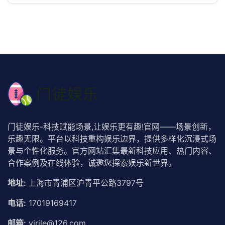
门徒娱乐-科技赋能场景,让娱乐更有趣!官网——场景创新，
乐趣无限。平台以科技重构娱乐边界，提供多样化沉浸式场
景与个性化服务。官方网站汇集最新科技应用、热门内容、
合作案例及在线体验，诚邀您探索娱乐新世界。
地址:
上海市青浦区沪青平公路3797号
电话:
17019169417
邮箱:
virile@126.com