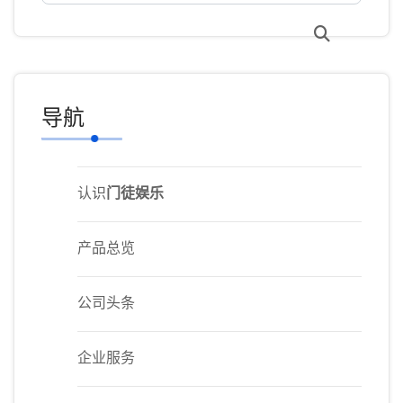
导航
认识
门徒娱乐
产品总览
公司头条
企业服务