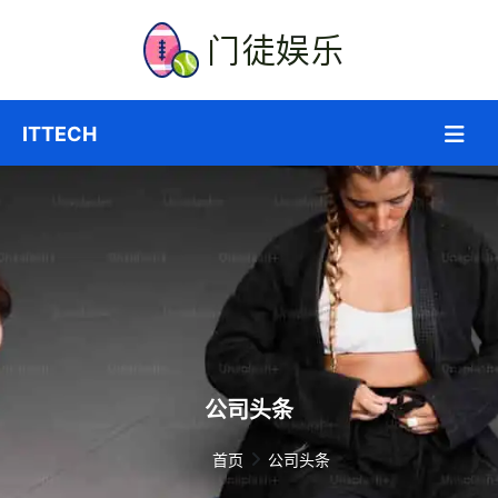
公司头条
首页
公司头条