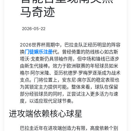
马奇迹
2026-05-22
2026世界杯周期中，巴拉圭队正经历明显的阵容
换
门徒娱乐注册
代。曾经倚重的防线核心如古斯
塔沃·戈麦斯仍具领袖作用，但中场和锋线已逐步
由新生代接棒。效力于欧洲联赛的年轻球员如米
格尔·阿尔米隆、亚历杭德罗·罗梅罗逐渐成为战术
支点。门将位置上，安东尼·席尔瓦的稳定表现也
为其锁定主力提供可能。整体来看，球队在保留
部分经验球员的同时，正尝试注入更多活力与速
度，以适应现代足球节奏。
进攻端依赖核心球星
巴拉圭近年在进攻端创造力有限，高度依赖个别