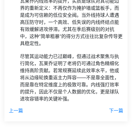
瓦莱乔内线效率的提升，实质是球队对其功能边
界的重新定义：不再仅作为掩护墙或篮板手，而
是成为可信赖的低位安全阀。当外线持球人遭遇
高压防守时，一个高效、低失误的内线终结点能
有效缓解进攻停滞。尤其在季后赛级别的对抗
中，这种“简单粗暴”的得分方式往往比复杂传导更
具稳定性。
尽管其运动能力已过巅峰，但通过战术聚焦与执
行简化，瓦莱乔证明了老将仍可通过角色精细化
维持高阶贡献。若常规赛延续此效率水平，他或
将从边缘轮换重返主力阵容——不是靠全面性，
而是靠在特定维度上的极致可靠。内线强打效率
的提升，因此不仅是个人数据的优化，更是球队
进攻容错率的关键补强。
上一篇
下一篇