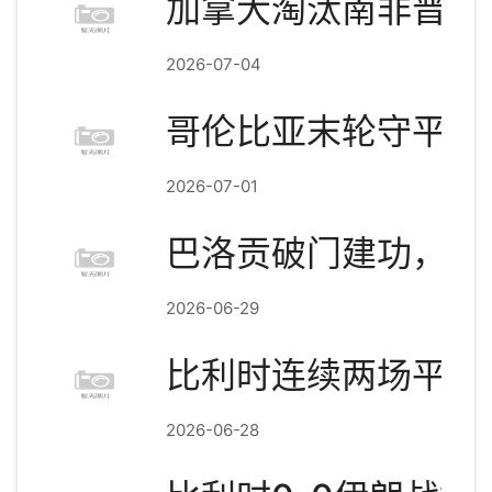
加拿大淘汰南非晋级
2026-07-04
哥伦比亚末轮守平：
2026-07-01
巴洛贡破门建功，美
2026-06-29
比利时连续两场平局
2026-06-28