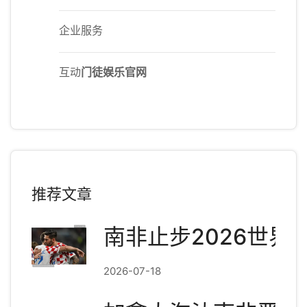
企业服务
互动
门徒娱乐官网
推荐文章
南非止步2026世界
2026-07-18