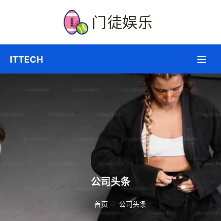
公司头条
首页
公司头条