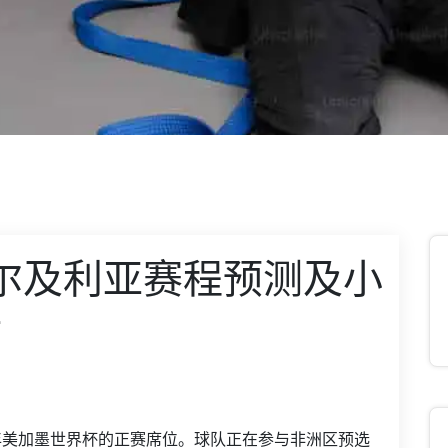
阿尔及利亚赛程预测及小
析
年美加墨世界杯的正赛席位。球队正在参与非洲区预选