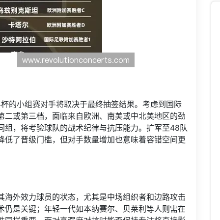
界杯的小组赛对手将取决于最终抽签结果。考虑到国际
第二或第三档，面临来自欧洲、南美或中北美地区的劲
同组，将考验球队的战术纪律与抗压能力。扩军至48队
降低了晋级门槛，但对手数量增加也意味着容错空间更
其海外效力球员的状态，尤其是中场组织者和边路攻击
术仍是关键；年轻一代如本纳赛尔、贝莱利等人则需在