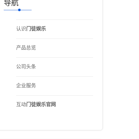
导航
认识
门徒娱乐
产品总览
公司头条
企业服务
互动
门徒娱乐官网