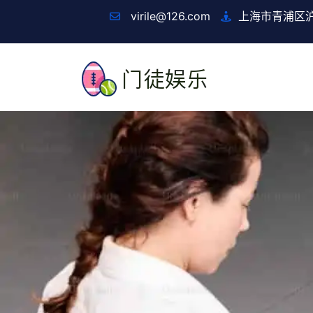
virile@126.com
上海市青浦区沪