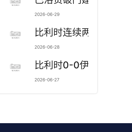
2026-06-29
比利时连续两场平局，
2026-06-28
比利时0-0伊朗战报
2026-06-27