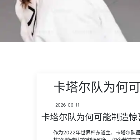
卡塔尔队为何
2026-06-11
卡塔尔队为何可能制造惊
作为2022年世界杯东道主，卡塔尔队