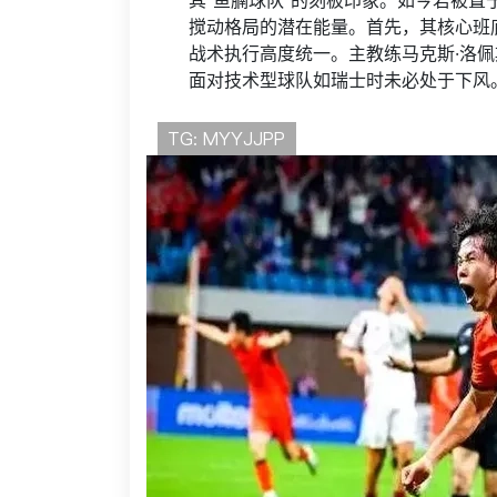
其“鱼腩球队”的刻板印象。如今若被置
搅动格局的潜在能量。首先，其核心班底
战术执行高度统一。主教练马克斯·洛佩
面对技术型球队如瑞士时未必处于下风