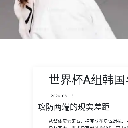
世界杯A组韩国
2026-06-13
攻防两端的现实差距
从整体实力来看，捷克队在身体对抗、