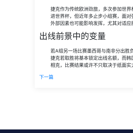
捷克作为传统欧洲劲旅，多次参加世界
进世界杯，但近年多止步小组赛，面对
外部因素也可能影响发挥，尤其对适应
出线前景中的变量
若A组另一场比赛墨西哥与南非分出胜
捷克若取胜将基本锁定出线名额，而韩
相克，比赛结果或许不只取决于纸面实
下一篇