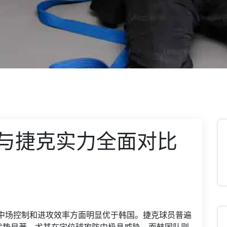
与捷克实力全面对比
中场控制和进攻效率方面明显优于韩国。捷克球员普遍