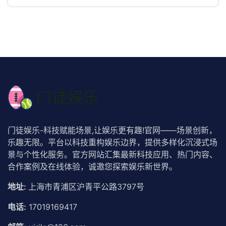
门徒娱乐-科技赋能场景,让娱乐更有趣!官网——场景创新，
乐趣无限。平台以科技重构娱乐边界，提供多样化沉浸式场
景与个性化服务。官方网站汇集最新科技应用、热门内容、
合作案例及在线体验，诚邀您探索娱乐新世界。
地址:
上海市青浦区沪青平公路3797号
电话:
17019169417