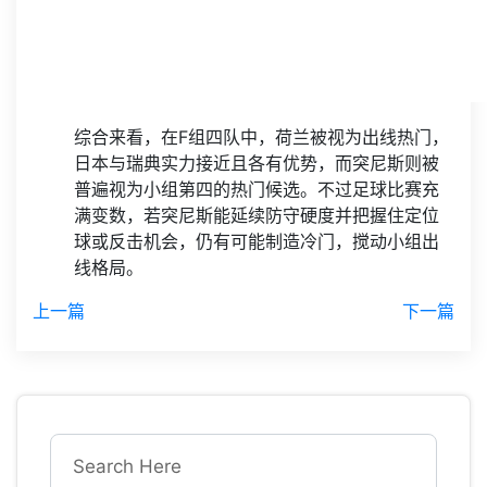
综合来看，在F组四队中，荷兰被视为出线热门，
日本与瑞典实力接近且各有优势，而突尼斯则被
普遍视为小组第四的热门候选。不过足球比赛充
满变数，若突尼斯能延续防守硬度并把握住定位
球或反击机会，仍有可能制造冷门，搅动小组出
线格局。
上一篇
下一篇