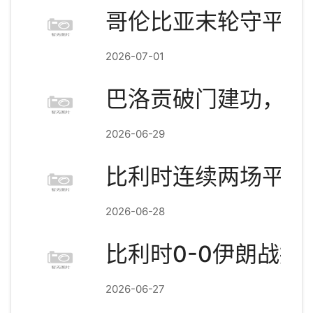
哥伦比亚末轮守平：
2026-07-01
巴洛贡破门建功，美
2026-06-29
比利时连续两场平局
2026-06-28
比利时0-0伊朗战
2026-06-27