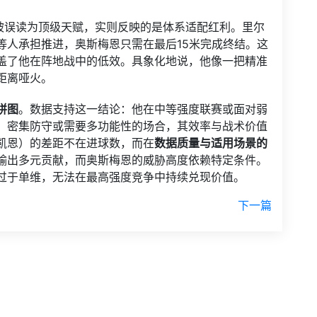
常被误读为顶级天赋，实则反映的是体系适配红利。里尔
等人承担推进，奥斯梅恩只需在最后15米完成终结。这
盖了他在阵地战中的低效。具象化地说，他像一把精准
距离哑火。
拼图
。数据支持这一结论：他在中等强度联赛或面对弱
、密集防守或需要多功能性的场合，其效率与战术价值
凯恩）的差距不在进球数，而在
数据质量与适用场景的
输出多元贡献，而奥斯梅恩的威胁高度依赖特定条件。
过于单维，无法在最高强度竞争中持续兑现价值。
下一篇