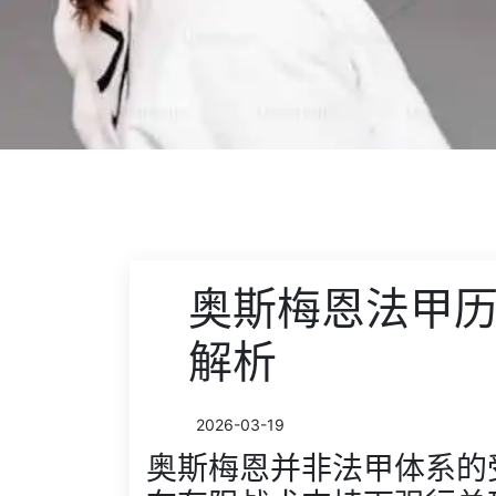
奥斯梅恩法甲
解析
2026-03-19
奥斯梅恩并非法甲体系的