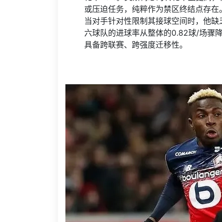
或压迫任务，纯粹作为禁区终结点存在
当对手针对性限制其接球空间时，他缺乏
六球队的进球率从整体的0.82球/场骤降至
具备跨联赛、跨强度迁移性。