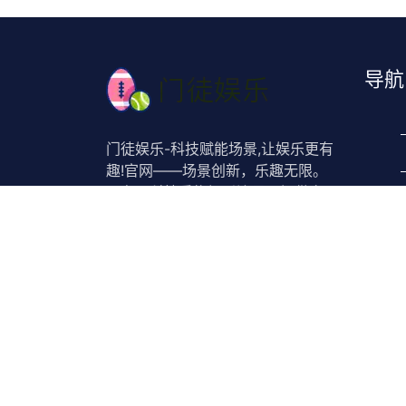
导航
门徒娱乐-科技赋能场景,让娱乐更有
趣!官网——场景创新，乐趣无限。
平台以科技重构娱乐边界，提供多
样化沉浸式场景与个性化服务。官
方网站汇集最新科技应用、热门内
容、合作案例及在线体验，诚邀您
探索娱乐新世界。
地址:
上海市青浦区沪青平公路3797
号
电话:
17019169417