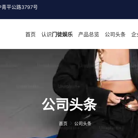
青平公路3797号
首页
认识
门徒娱乐
产品总览
公司头条
企
公司头条
首页
公司头条