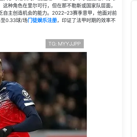
。这种角色在里尔可行，但在那不勒斯或国家队层面，
自主创造机会的能力。2022–23赛季意甲，他面对前
0.33球/场
门徒娱乐注册
，印证了法甲时期的效率不