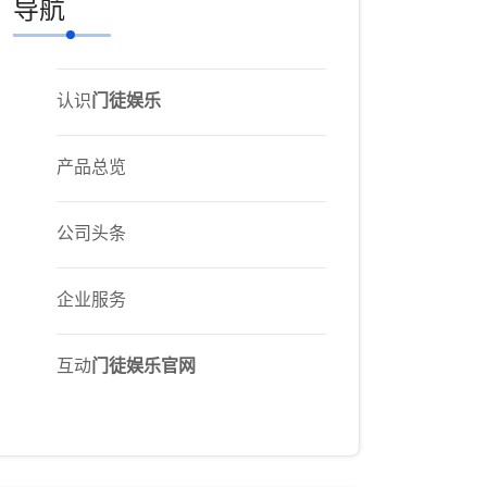
导航
认识
门徒娱乐
产品总览
公司头条
企业服务
互动
门徒娱乐官网