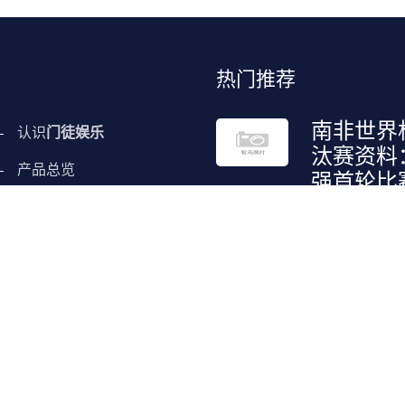
热门推荐
南非世界
认识
门徒娱乐
汰赛资料
产品总览
强首轮比
息整理
公司头条
企业服务
2026-07-13
互动
门徒娱乐官网
南非世界
汰赛资料
强首轮比
息整理
2026-07-13