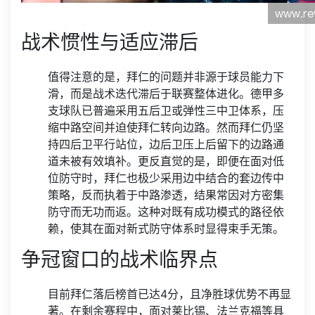
战术惯性与适应滞后
值得注意的是，拜仁的问题并非源于球员能力下
滑，而是战术迭代滞后于联赛整体进化。德甲多
支球队已普遍采用五后卫或弹性三中卫体系，压
缩中路空间并迫使拜仁转向边路。然而拜仁仍坚
持四后卫平行站位，边后卫压上后留下的边路通
道未被有效填补。更反直觉的是，即便在面对低
位防守时，拜仁也极少采用边中结合的套边传中
策略，反而执着于中路渗透，结果常因对方密集
防守而无功而返。这种对既有成功模式的路径依
赖，使其在面对新式防守体系时显得束手无策。
争冠窗口的战术临界点
目前拜仁落后榜首已达4分，且净胜球优势不再显
著。在剩余赛程中，面对莱比锡、法兰克福等具