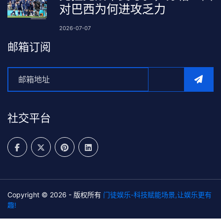
对巴西为何进攻乏力
2026-07-07
邮箱订阅
社交平台
Copyright © 2026 - 版权所有
门徒娱乐-科技赋能场景,让娱乐更有
趣!