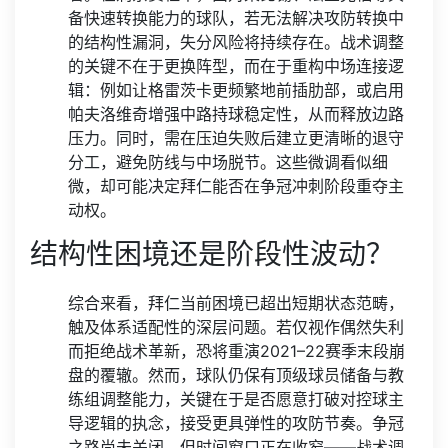
备快速转换能力的球队，若无法解决攻防转换中
的结构性漏洞，失分风险将持续存在。战术调整
的关键不在于更换阵型，而在于重构中场连接逻
辑：例如让格雷茨卡更频繁地前插肋部，或启用
帕夫洛维奇增强中路持球稳定性，从而释放边路
压力。同时，需在压迫失败后建立更清晰的退守
分工，避免防线与中场脱节。这些微调看似细
微，却可能决定拜仁能否在争冠冲刺阶段重夺主
动权。
结构性困境还是阶段性波动？
综合来看，拜仁当前困境已超出短期状态范畴，
触及体系适配性的深层问题。若仅视作偶然失利
而拒绝战术革新，恐将重演2021–22赛季末段崩
盘的覆辙。然而，球队仍保有顶级球员储备与教
练组调整能力，关键在于是否愿意打破对控球主
导逻辑的执念，接受更具弹性的攻防节奏。争冠
之路尚未关闭，但时间窗口正在收窄——战术调