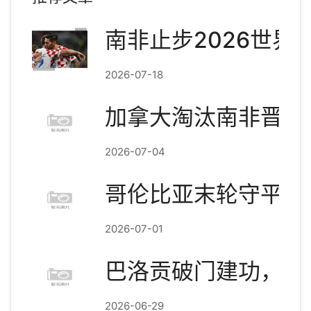
南非止步2026世界
2026-07-18
加拿大淘汰南非晋级
2026-07-04
哥伦比亚末轮守平：
2026-07-01
巴洛贡破门建功，美
2026-06-29